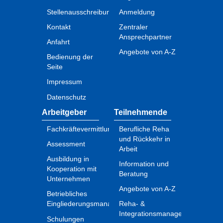
Stellenausschreibungen
Anmeldung
Kontakt
Zentraler
Ansprechpartner
Anfahrt
Angebote von A-Z
Bedienung der
Seite
Impressum
Datenschutz
Arbeitgeber
Teilnehmende
Fachkräftevermittlung
Berufliche Reha
und Rückkehr in
Assessment
Arbeit
Ausbildung in
Information und
Kooperation mit
Beratung
Unternehmen
Angebote von A-Z
Betriebliches
Eingliederungsmanagement
Reha- &
Integrationsmanagement
Schulungen