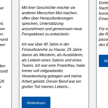
Dortm
Mit ihrer Geschichte möchte sie
ber
Nachh
anderen Menschen Mut machen,
kons
offen über Herausforderungen
Einw
it,
sprechen, Unterstützung
sen
anzunehmen und gemeinsam neue
Für e
en.
Perspektiven zu entwickeln:
der R
tmund
pass
Ich war über 40 Jahre in der
nen
des B
Friseurbranche zu Hause. 25 Jahre
davon als Meisterin, als Ausbilderin,
als Leiterin eines Salons und eines
We
Teams. Ich war eine Powerfrau, habe
den
immer voll mitgearbeitet,
zeit!
Verantwortung getragen und meine
026
Arbeit geliebt. Dieser Beruf war ein
u
großer Teil meines Lebens...
Weiterlesen