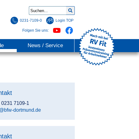
0231-7109-0
Login TOP
Folgen Sie uns:
de
News / Service
ntakt
: 0231 7109-1
o@bfw-dortmund.de
ntakt