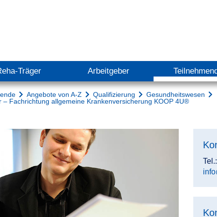
Reha-Träger
Arbeitgeber
Teilnehmen
mende
Angebote von A-Z
Qualifizierung
Gesundheitswesen
/-r – Fachrichtung allgemeine Krankenversicherung KOOP 4U®
Ko
Tel.
inf
Ko