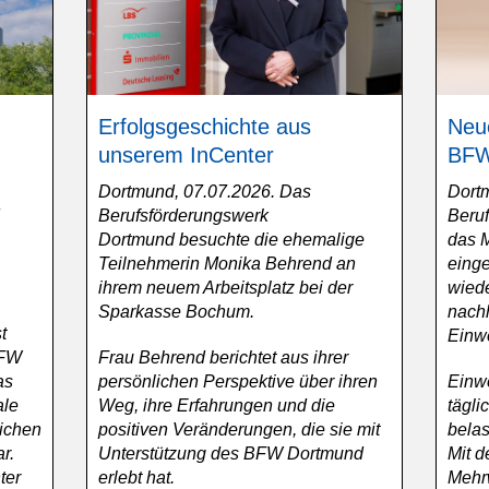
Erfolgsgeschichte aus
Neu
unserem InCenter
BFW
Dortmund, 07.07.2026. Das
Dort
Berufsförderungswerk
Beru
Dortmund besuchte die ehemalige
das 
Teilnehmerin Monika Behrend an
einge
ihrem neuem Arbeitsplatz bei der
wied
Sparkasse Bochum.
nachh
t
Einw
BFW
Frau Behrend berichtet aus ihrer
as
persönlichen Perspektive über ihren
Einw
ale
Weg, ihre Erfahrungen und die
tägli
lichen
positiven Veränderungen, die sie mit
bela
r.
Unterstützung des BFW Dortmund
Mit d
ter
erlebt hat.
Mehr