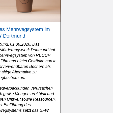
es Mehrwegsystem im
 Dortmund
mund, 01.06.2026. Das
fsförderungswerk Dortmund hat
Mehrwegsystem von RECUP
führt und bietet Getränke nun in
erverwendbaren Bechern als
altige Alternative zu
egbechern an.
egverpackungen verursachen
ch große Mengen an Abfall und
sten Umwelt sowie Ressourcen.
er Einführung des
wegsystems setzt das BFW