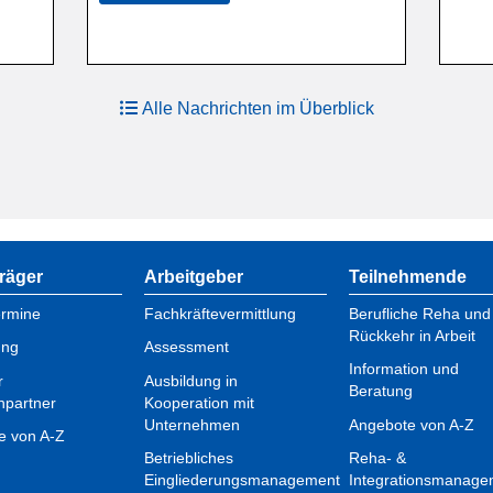
Alle Nachrichten im Überblick
räger
Arbeitgeber
Teilnehmende
ermine
Fachkräftevermittlung
Berufliche Reha und
Rückkehr in Arbeit
ung
Assessment
Information und
r
Ausbildung in
Beratung
hpartner
Kooperation mit
Unternehmen
Angebote von A-Z
e von A-Z
Betriebliches
Reha- &
Eingliederungsmanagement
Integrationsmanage