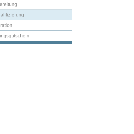
ereitung
alifizierung
gration
ungsgutschein