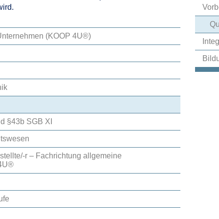
Vorb
ird.
Qu
t Unternehmen (KOOP 4U®)
Inte
Bild
nik
nd §43b SGB XI
itswesen
tellte/-r – Fachrichtung allgemeine
 4U®
ufe