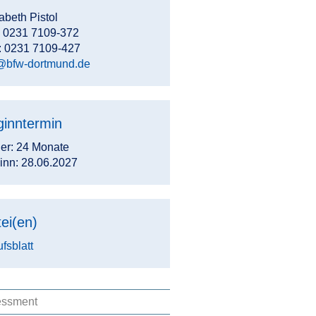
abeth Pistol
.: 0231 7109-372
: 0231 7109-427
@bfw-dortmund.de
ginntermin
er: 24 Monate
inn: 28.06.2027
ei(en)
fsblatt
essment