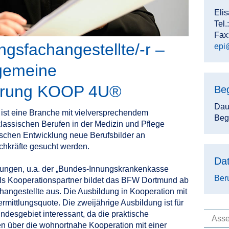
Elis
Tel
Fax
ngsfachangestellte/-r –
epi
lgemeine
erung KOOP 4U®
Be
Dau
st eine Branche mit vielversprechendem
Beg
assischen Berufen in der Medizin und Pflege
schen Entwicklung neue Berufsbilder an
achkräfte gesucht werden.
Dat
ungen, u.a. der „Bundes-Innungskrankenkasse
Beru
als Kooperationspartner bildet das BFW Dortmund ab
hangestellte aus. Die Ausbildung in Kooperation mit
mittlungsquote. Die zweijährige Ausbildung ist für
esgebiet interessant, da die praktische
Ass
n über die wohnortnahe Kooperation mit einer