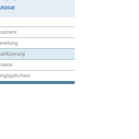
fsblatt
essment
ereitung
alifizierung
gration
ungsgutschein