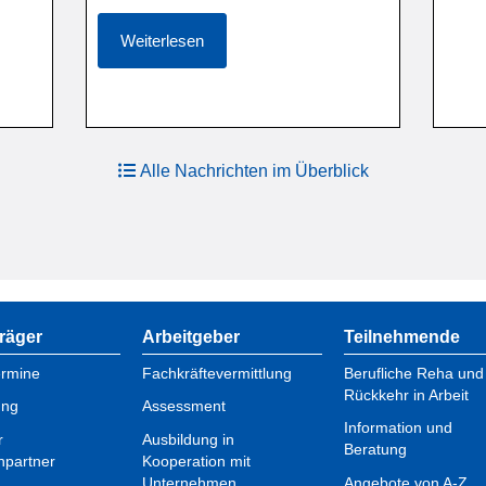
Weiterlesen
Alle Nachrichten im Überblick
räger
Arbeitgeber
Teilnehmende
ermine
Fachkräftevermittlung
Berufliche Reha und
Rückkehr in Arbeit
ung
Assessment
Information und
r
Ausbildung in
Beratung
hpartner
Kooperation mit
Unternehmen
Angebote von A-Z