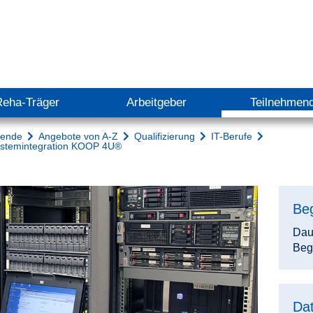
Reha-Träger
Arbeitgeber
Teilnehmen
mende
Angebote von A-Z
Qualifizierung
IT-Berufe
Systemintegration KOOP 4U®
Be
Dau
Beg
Dat