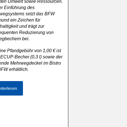
sten Umwelt sowie Ressourcen.
er Einführung des
wegsystems setzt das BFW
und ein Zeichen für
altigkeit und trägt zur
equenten Reduzierung von
egbechern bei.
ine Pfandgebühr von 1,00 € ist
ECUP-Becher (0,3 l) sowie der
ende Mehrwegdeckel im Bistro
FW erhältlich.
iterlesen