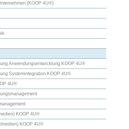
t Unternehmen (KOOP 4U®)
nik
ichtung Anwendungsentwicklung KOOP 4U®
chtung Systemintegration KOOP 4U®
KOOP 4U®
ierungsmanagement
emmanagement
ntmedien) KOOP 4U®
italmedien) KOOP 4U®