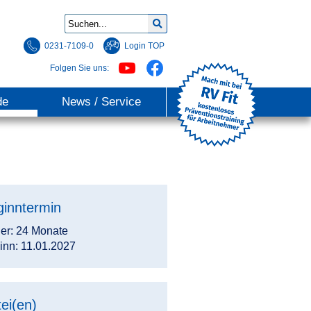
0231-7109-0
Login TOP
Folgen Sie uns:
de
News / Service
ginntermin
er: 24 Monate
inn: 11.01.2027
ei(en)