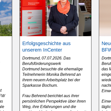
Erfolgsgeschichte aus
Neu
unserem InCenter
BFW
Dortmund, 07.07.2026. Das
Dort
Berufsförderungswerk
Beru
Dortmund besuchte die ehemalige
das 
Teilnehmerin Monika Behrend an
einge
ihrem neuem Arbeitsplatz bei der
wied
Sparkasse Bochum.
nachh
t
Einw
BFW
Frau Behrend berichtet aus ihrer
as
persönlichen Perspektive über ihren
Einw
ale
Weg, ihre Erfahrungen und die
tägli