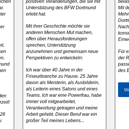
lichen
positiven Veränderungen, die sie mit
bela
r.
Unterstützung des BFW Dortmund
Mit d
ter
erlebt hat.
Mehr
Dortm
Mit ihrer Geschichte möchte sie
ber
Nachh
anderen Menschen Mut machen,
kons
offen über Herausforderungen
Einw
it,
sprechen, Unterstützung
sen
anzunehmen und gemeinsam neue
Für e
en.
Perspektiven zu entwickeln:
der R
tmund
pass
Ich war über 40 Jahre in der
nen
des B
Friseurbranche zu Hause. 25 Jahre
davon als Meisterin, als Ausbilderin,
als Leiterin eines Salons und eines
We
Teams. Ich war eine Powerfrau, habe
den
immer voll mitgearbeitet,
zeit!
Verantwortung getragen und meine
026
Arbeit geliebt. Dieser Beruf war ein
u
großer Teil meines Lebens...